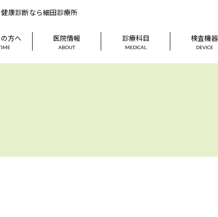
、健康診断なら細田診療所
ての方へ
医院情報
診療科目
検査機
 TIME
ABOUT
MEDICAL
DEVICE