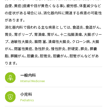
血便､黄疸(皮膚や目が黄色くなる事)､疲労感､体重減少など
の症状がある場合には､消化器内科に関連する疾患の可能性
があります。
消化器内科で扱われる主な疾患としては､食道炎､食道がん､
胃炎､胃ポリープ､胃潰瘍､胃がん､十二指腸潰瘍､大腸ポリー
プ､過敏性大腸炎､腸閉 塞､潰瘍性大腸炎､クローン病､大腸
がん､閉塞性黄疸､急性肝炎､慢性肝炎､肝硬変､膵炎､膵嚢
胞､膵臓がん､胆嚢炎､胆管炎､胆嚢がん､胆管がんなどがあ
ります。
一般内科
Internal Medicinee
小児科
Pediatrics