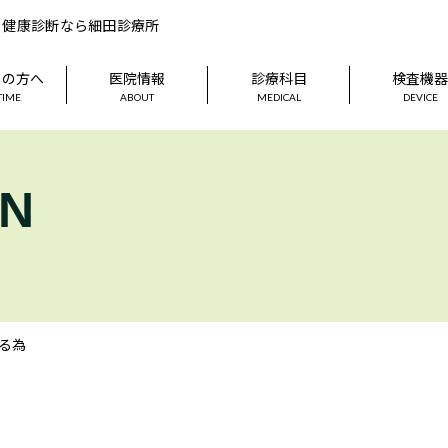
、健康診断なら細田診療所
ての方へ
医院情報
診療科目
検査機
 TIME
ABOUT
MEDICAL
DEVICE
ON
る為