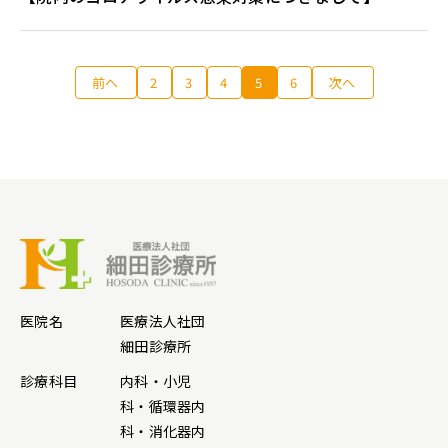
前へ
2
3
4
5
6
次へ
医院名
医療法人社団
細田診療所
診療科目
内科・小児
科・循環器内
科・消化器内